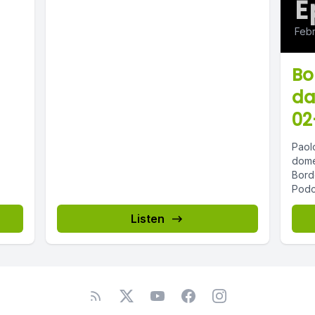
E
Febr
Bo
da
02
Paolo
dome
Borde
Podca
Listen