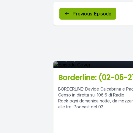
Previous Episode
Episode 0
May 04, 2021
•
03:11:13
Borderline: (02-05-2
BORDERLINE: Davide Calcabrina e Pao
Censo in diretta sui 106.6 di Radio
Rock ogni domenica notte, da mezza
alle tre. Podcast del 02...