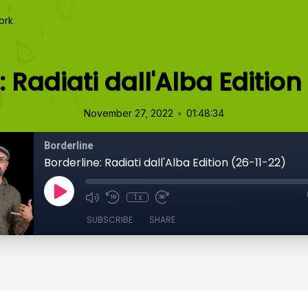
ork
: Radiati dall'Alba Edition
•
November 27, 2022
01:48:34
Borderline
Borderline: Radiati dall'Alba Edition (26-11-22)
1x
SUBSCRIBE
SHARE