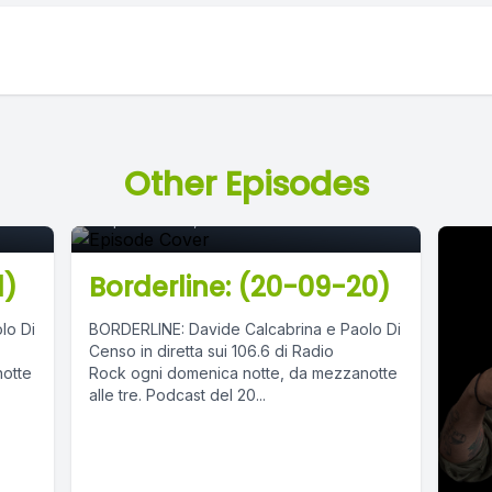
Episode 0
Other Episodes
September 21, 2020
•
02:48:51
1)
Borderline: (20-09-20)
lo Di
BORDERLINE: Davide Calcabrina e Paolo Di
Censo in diretta sui 106.6 di Radio
notte
Rock ogni domenica notte, da mezzanotte
alle tre. Podcast del 20...