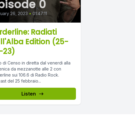
pisode 0
uary 26, 2023
•
01:47:11
rderline: Radiati
ll'Alba Edition (25-
-23)
 di Censo in diretta dal venerdi alla
nica da mezzanotte alle 2 con
rline sui 106.6 di Radio Rock.
st del 25 febbraio...
Listen