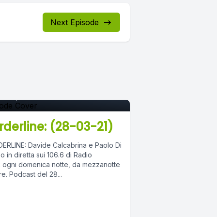
Next Episode
pisode 0
h 29, 2021
•
03:24:43
rderline: (28-03-21)
ERLINE: Davide Calcabrina e Paolo Di
 in diretta sui 106.6 di Radio
 ogni domenica notte, da mezzanotte
alle tre. Podcast del 28...