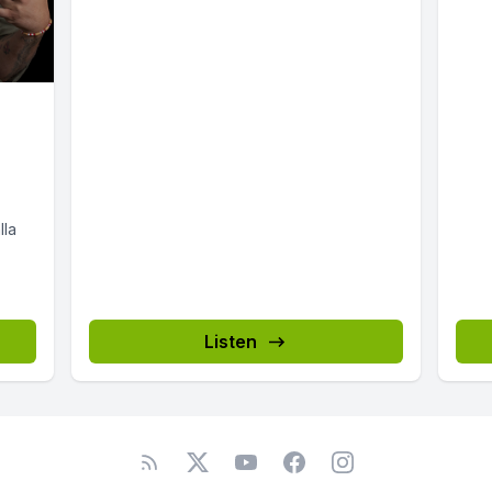
-
lla
Listen