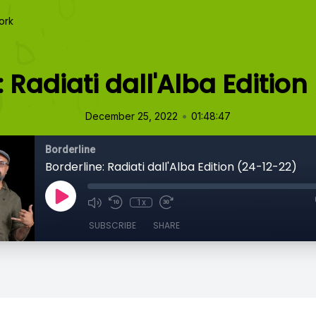
ork
: Radiati dall'Alba Edition
•
December 25, 2022
01:48:47
Borderline
Borderline: Radiati dall'Alba Edition (24-12-22)
1x
SUBSCRIBE
SHARE