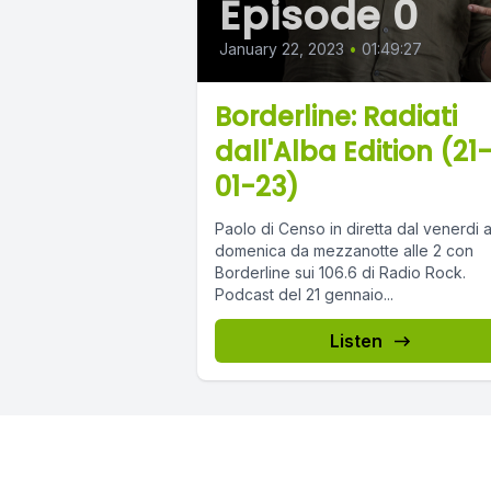
Episode 0
January 22, 2023
•
01:49:27
Borderline: Radiati
dall'Alba Edition (21
01-23)
Paolo di Censo in diretta dal venerdi a
domenica da mezzanotte alle 2 con
Borderline sui 106.6 di Radio Rock.
Podcast del 21 gennaio...
Listen