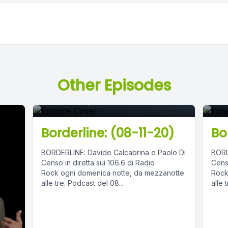
Episode 0
E
Other Episodes
November 16, 2020
•
03:20:22
Marc
Borderline: (08-11-20)
Bo
BORDERLINE: Davide Calcabrina e Paolo Di
BORD
Censo in diretta sui 106.6 di Radio
Censo
Rock ogni domenica notte, da mezzanotte
Rock
alle tre. Podcast del 08...