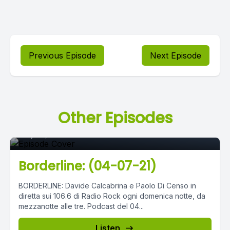
Previous Episode
Next Episode
Episode 0
Other Episodes
July 05, 2021
•
03:04:24
Borderline: (04-07-21)
BORDERLINE: Davide Calcabrina e Paolo Di Censo in
diretta sui 106.6 di Radio Rock ogni domenica notte, da
mezzanotte alle tre. Podcast del 04...
Listen