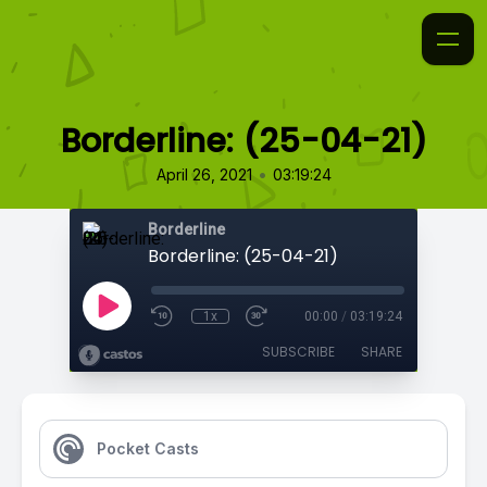
Borderline: (25-04-21)
•
April 26, 2021
03:19:24
Borderline
Borderline: (25-04-21)
1x
00:00
/
03:19:24
SUBSCRIBE
SHARE
Pocket Casts