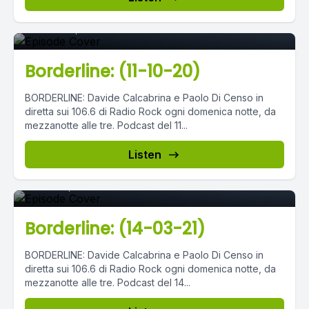
Episode 0
October 11, 2020
•
03:11:57
Borderline: (11-10-20)
BORDERLINE: Davide Calcabrina e Paolo Di Censo in
diretta sui 106.6 di Radio Rock ogni domenica notte, da
mezzanotte alle tre. Podcast del 11...
Episode 0
Listen
March 16, 2021
•
03:08:09
Borderline: (14-03-21)
BORDERLINE: Davide Calcabrina e Paolo Di Censo in
diretta sui 106.6 di Radio Rock ogni domenica notte, da
mezzanotte alle tre. Podcast del 14...