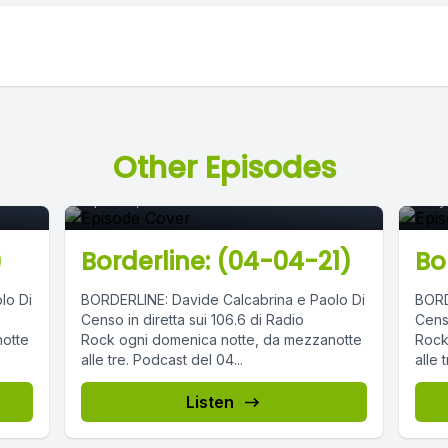
Episode 0
E
Other Episodes
April 06, 2021
•
02:53:39
May 
)
Borderline: (04-04-21)
Bo
lo Di
BORDERLINE: Davide Calcabrina e Paolo Di
BORD
Censo in diretta sui 106.6 di Radio
Censo
notte
Rock ogni domenica notte, da mezzanotte
Rock
alle tre. Podcast del 04...
Listen