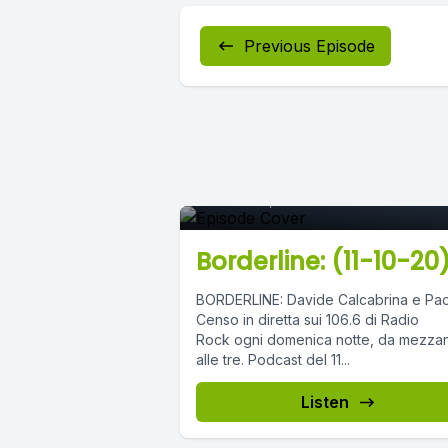
Previous Episode
Episode 0
October 11, 2020
•
03:11:57
Borderline: (11-10-20
BORDERLINE: Davide Calcabrina e Pao
Censo in diretta sui 106.6 di Radio
Rock ogni domenica notte, da mezza
alle tre. Podcast del 11...
Listen