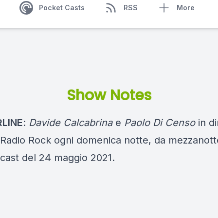
Pocket Casts
RSS
More
Show Notes
LINE
:
Davide Calcabrina
e
Paolo Di Censo
in di
i Radio Rock ogni domenica notte, da mezzanotte
dcast del 24 maggio 2021.