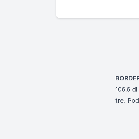
BORDER
106.6 d
tre. Po