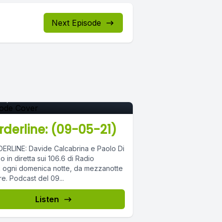
Next Episode
pisode 0
11, 2021
•
02:56:07
rderline: (09-05-21)
ERLINE: Davide Calcabrina e Paolo Di
 in diretta sui 106.6 di Radio
 ogni domenica notte, da mezzanotte
alle tre. Podcast del 09...
Listen