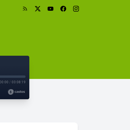
00:00
/
03:08:19