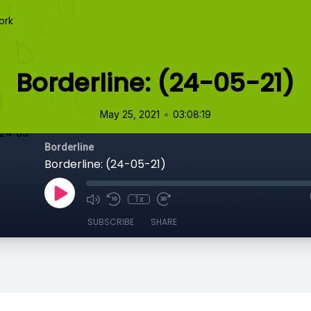
ork
Borderline: (24-05-21)
•
May 25, 2021
03:08:19
Borderline
Borderline: (24-05-21)
1x
SUBSCRIBE
SHARE