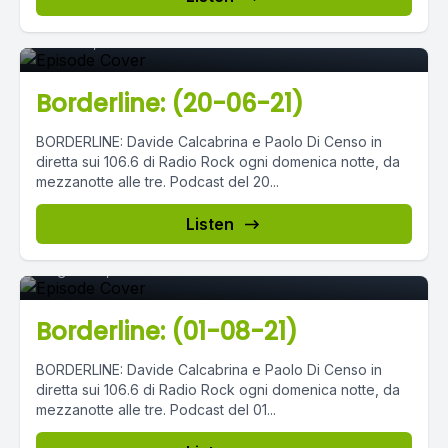
Episode 0
June 22, 2021
•
03:08:08
Borderline: (20-06-21)
BORDERLINE: Davide Calcabrina e Paolo Di Censo in
diretta sui 106.6 di Radio Rock ogni domenica notte, da
mezzanotte alle tre. Podcast del 20...
Episode 0
Listen
August 03, 2021
•
03:22:32
Borderline: (01-08-21)
BORDERLINE: Davide Calcabrina e Paolo Di Censo in
diretta sui 106.6 di Radio Rock ogni domenica notte, da
mezzanotte alle tre. Podcast del 01...