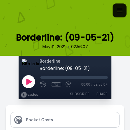
Borderline: (09-05-21)
•
May 11, 2021
02:56:07
Borderline
Borderline: (09-05-21)
1x
00:00
/
02:56:07
SUBSCRIBE
SHARE
Pocket Casts