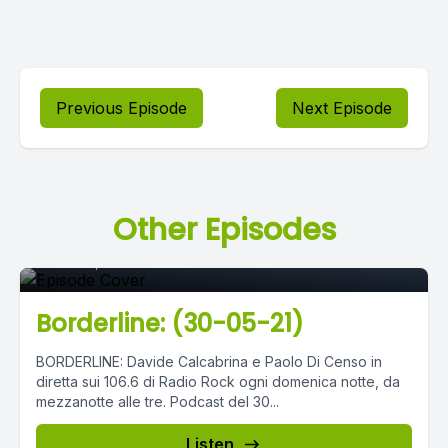
Previous Episode
Next Episode
Episode 0
Other Episodes
June 04, 2021
•
03:07:36
Borderline: (30-05-21)
BORDERLINE: Davide Calcabrina e Paolo Di Censo in
diretta sui 106.6 di Radio Rock ogni domenica notte, da
mezzanotte alle tre. Podcast del 30...
Listen